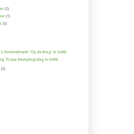
er
(2)
ber
(1)
us
(3)
015: Rommelmarkt "Op de Berg" in Gellik
g 70 Jaar Bevrijdingsdag in Gellik
i
(3)