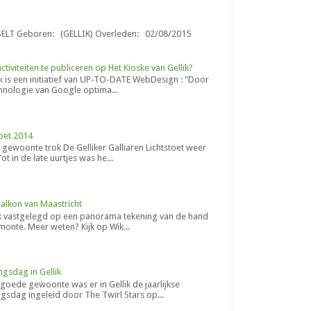
SELT Geboren: (GELLIK) Overleden: 02/08/2015
tiviteiten te publiceren op Het Kioske van Gellik?
lik is een initiatief van UP-TO-DATE WebDesign : "Door
hnologie van Google optima...
toet 2014
e gewoonte trok De Gelliker Galliaren Lichtstoet weer
ot in de late uurtjes was he...
 balkon van Maastricht
ik vastgelegd op een panorama tekening van de hand
monte. Meer weten? Kijk op Wik...
ngsdag in Gellik
goede gewoonte was er in Gellik de jaarlijkse
ngsdag ingeleid door The Twirl Stars op...