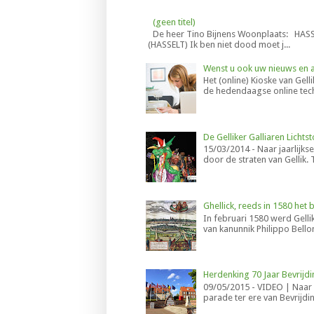
(geen titel)
De heer Tino Bijnens Woonplaats: HAS
(HASSELT) Ik ben niet dood moet j...
Wenst u ook uw nieuws en ac
Het (online) Kioske van Gel
de hedendaagse online tec
De Gelliker Galliaren Lichts
15/03/2014 - Naar jaarlijks
door de straten van Gellik. T
Ghellick, reeds in 1580 het
In februari 1580 werd Gell
van kanunnik Philippo Bello
Herdenking 70 Jaar Bevrijdi
09/05/2015 - VIDEO | Naar 
parade ter ere van Bevrijdi