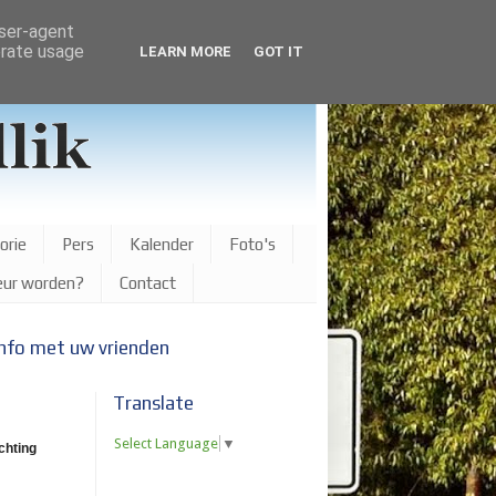
user-agent
erate usage
LEARN MORE
GOT IT
orie
Pers
Kalender
Foto's
eur worden?
Contact
info met uw vrienden
Translate
Select Language
▼
hting