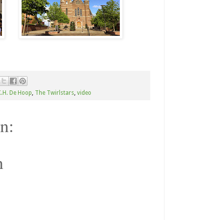
K.H. De Hoop
,
The Twirlstars
,
video
n:
n