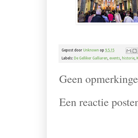
Gepost door
Unknown
op
9.5.15
Labels:
De Gelliker Galliaren
,
events
,
historie
,
Geen opmerkinge
Een reactie poste