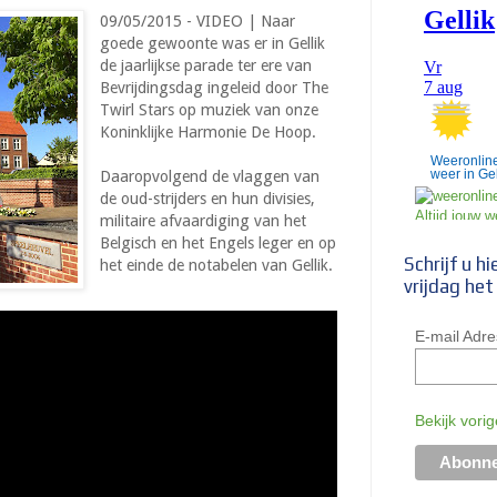
09/05/2015 - VIDEO | Naar
goede gewoonte was er in Gellik
de jaarlijkse parade ter ere van
Bevrijdingsdag ingeleid door The
Twirl Stars op muziek van onze
Koninklijke Harmonie De Hoop.
Weeronline
weer in Gel
Daaropvolgend de vlaggen van
de oud-strijders en hun divisies,
militaire afvaardiging van het
Belgisch en het Engels leger en op
Schrijf u h
het einde de notabelen van Gellik.
vrijdag het
E-mail Adre
Bekijk vori