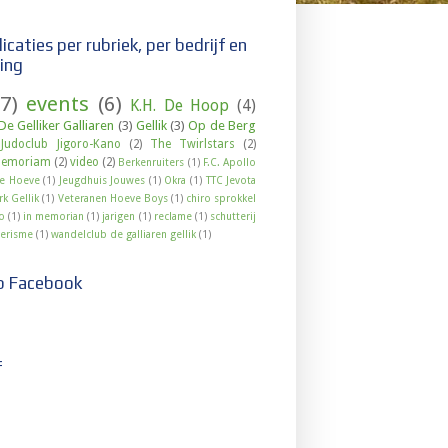
icaties per rubriek, per bedrijf en
ging
(7)
events
(6)
K.H. De Hoop
(4)
De Gelliker Galliaren
(3)
Gellik
(3)
Op de Berg
Judoclub Jigoro-Kano
(2)
The Twirlstars
(2)
memoriam
(2)
video
(2)
Berkenruiters
(1)
F.C. Apollo
de Hoeve
(1)
Jeugdhuis Jouwes
(1)
Okra
(1)
TTC Jevota
k Gellik
(1)
Veteranen Hoeve Boys
(1)
chiro sprokkel
o
(1)
in memorian
(1)
jarigen
(1)
reclame
(1)
schutterij
erisme
(1)
wandelclub de galliaren gellik
(1)
p Facebook
f