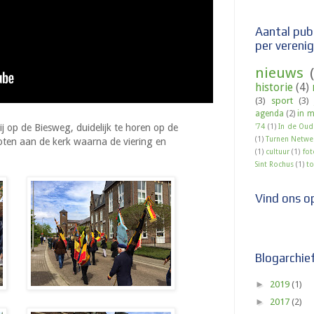
Aantal publ
per vereni
nieuws
historie
(4)
(3)
sport
(3)
agenda
(2)
in 
j op de Biesweg, duidelijk te horen op de
'74
(1)
In de Ou
(1)
Turnen Netwer
ten aan de kerk waarna de viering en
(1)
cultuur
(1)
fot
Sint Rochus
(1)
to
Vind ons o
Blogarchie
►
2019
(1)
►
2017
(2)