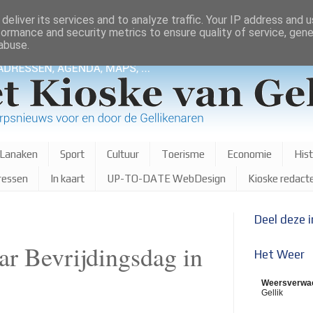
deliver its services and to analyze traffic. Your IP address and 
formance and security metrics to ensure quality of service, gen
abuse.
 Lanaken
Sport
Cultuur
Toerisme
Economie
Hist
ressen
In kaart
UP-TO-DATE WebDesign
Kioske redact
Deel deze 
ar Bevrijdingsdag in
Het Weer
Weersverwac
Gellik