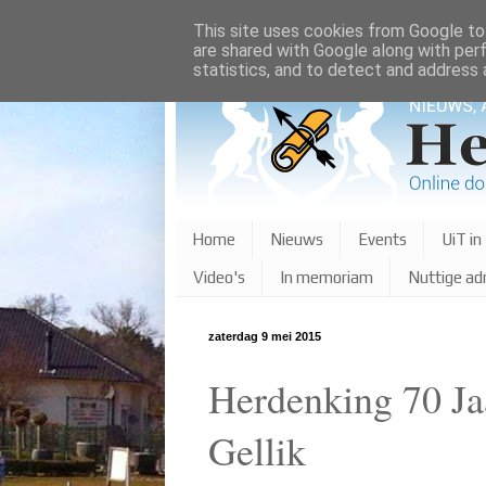
This site uses cookies from Google to 
are shared with Google along with per
statistics, and to detect and address 
Home
Nieuws
Events
UiT in
Video's
In memoriam
Nuttige ad
zaterdag 9 mei 2015
Herdenking 70 Ja
Gellik