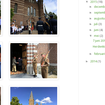
▼
2015
(18)
►
decemb
►
septem
►
august
►
juli
(3)
►
juni
(4)
▼
mei
(2)
7 juni 2
Herdenkin
►
februar
►
2014
(1)